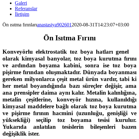
Galeri
Referanslar
İletişim
Ön ısıtma fırınları
anastasiya902601
2020-08-31T14:23:07+03:00
Ön Isıtma Fırını
Konveyörlu elektrostatik toz boya hatları genel
olarak kimyasal banyolar, toz boya kurutma fırını
ve ardından boyama kabini, sonra ise toz boya
pişirme fırından oluşmaktadır. Dünyada boyanması
gereken milyonlarca çeşit metal ürün vardır, tabi ki
her metal boyandığında bazı süreçler değişir, ama
ana prensipler daima aynı kalır. Metalin kalınlığına,
metalin çeşitlerine, konveyör hızına, kullanıldığı
kimyasal maddelere bağlı olarak toz boya kurutma
ve pişirme fırının hacmini (uzunluğu, genişliği ve
yüksekliği) seçilip toz boyama tesisi kurulur.
Yukarıda anlatılan tesislerin bileşenleri bazen
değişiklik ister.