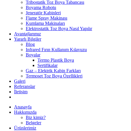
Tribostatik Toz Boya Tabancası
Boyama Robotu
Jeneratör Kabinleri
Flame Spray Makinası
Kumlama Makinaları
Elektrostatik Toz Boya Nasıl Yapılır
Avantajlarımız
Yararlı Bilgiler
Blog
Infrared Fırın Kullanım Kılavuzu
Boyalar
Termo Plastik Boya
Sertifikalar
Gaz – Elektrik Kabin Farkları
Termoset Toz Boya Özellikleri
Galeri
Referanslar
İletişim
Anasayfa
Hakkımızda
Biz kimiz?
Belgeler
Ürünlerimiz