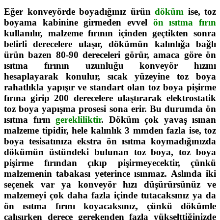
Eğer konveyörde boyadığınız ürün
döküm
ise, toz
boyama kabinine girmeden evvel
ön ısıtma fırın
kullanılır, malzeme fırının içinden geçtikten sonra
belirli derecelere ulaşır, dökümün kalınlığa bağlı
ürün bazen 80-90 dereceleri görür, amaca göre ön
ısıtma fırının uzunluğu konveyör hızını
hesaplayarak konulur, sıcak yüzeyine toz boya
rahatlıkla yapışır ve standart olan toz boya pişirme
fırına girip 200 derecelere ulaştırarak elektrostatik
toz boya yapışma prosesi sona erir. Bu durumda ön
ısıtma fırın
gerekliliktir
. Döküm çok yavaş ısınan
malzeme tipidir, hele kalınlık 3 mmden fazla ise, toz
boya tesisatınıza ekstra ön ısıtma koymadığınızda
dökümün üstündeki bulunan toz boya, toz boya
pişirme fırından çıkıp pişirmeyecektir, çünkü
malzemenin tabakası yeterince ısınmaz. Aslında iki
seçenek var ya konveyör hızı düşürürsünüz ve
malzemeyi çok daha fazla içinde tutacaksınız ya da
ön ısıtma fırını koyacaksınız, çünkü dökümle
çalışırken derece gerekenden fazla yükselttiğinizde