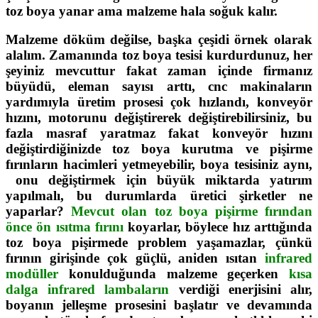
toz boya yanar ama malzeme hala soğuk kalır.
Malzeme döküm değilse, başka çeşidi örnek olarak
alalım. Zamanında toz boya tesisi kurdurdunuz, her
şeyiniz mevcuttur fakat zaman içinde firmanız
büyüdü, eleman sayısı arttı, cnc makinaların
yardımıyla üretim prosesi çok hızlandı, konveyör
hızını, motorunu değiştirerek değiştirebilirsiniz, bu
fazla masraf yaratmaz fakat konveyör hızını
değiştirdiğinizde toz boya kurutma ve pişirme
fırınların hacimleri yetmeyebilir, boya tesisiniz aynı,
onu değiştirmek için büyük miktarda yatırım
yapılmalı, bu durumlarda üretici şirketler ne
yaparlar?
Mevcut olan toz boya pişirme fırından
önce ön ısıtma fırını
koyarlar, böylece hız arttığında
toz boya pişirmede problem yaşamazlar, çünkü
fırının girişinde çok güçlü, aniden ısıtan
infrared
modüller
konulduğunda malzeme geçerken
kısa
dalga infrared lambaların
verdiği enerjisini alır,
boyanın jelleşme prosesini başlatır ve devamında