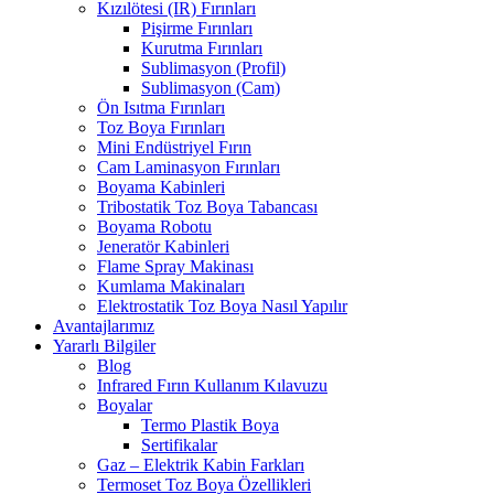
Kızılötesi (IR) Fırınları
Pişirme Fırınları
Kurutma Fırınları
Sublimasyon (Profil)
Sublimasyon (Cam)
Ön Isıtma Fırınları
Toz Boya Fırınları
Mini Endüstriyel Fırın
Cam Laminasyon Fırınları
Boyama Kabinleri
Tribostatik Toz Boya Tabancası
Boyama Robotu
Jeneratör Kabinleri
Flame Spray Makinası
Kumlama Makinaları
Elektrostatik Toz Boya Nasıl Yapılır
Avantajlarımız
Yararlı Bilgiler
Blog
Infrared Fırın Kullanım Kılavuzu
Boyalar
Termo Plastik Boya
Sertifikalar
Gaz – Elektrik Kabin Farkları
Termoset Toz Boya Özellikleri