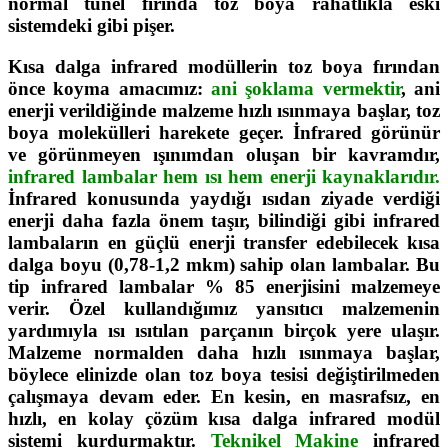
normal tünel fırında toz boya rahatlıkla eski
sistemdeki gibi pişer.
Kısa dalga infrared modüllerin toz boya fırından
önce koyma amacımız:
ani şoklama vermektir
, ani
enerji verildiğinde malzeme hızlı ısınmaya başlar, toz
boya molekülleri harekete geçer. İnfrared görünür
ve görünmeyen ışınımdan oluşan bir kavramdır
,
infrared lambalar hem ısı hem enerji kaynaklarıdır.
İnfrared konusunda yaydığı ısıdan ziyade verdiği
enerji daha fazla önem taşır, bilindiği gibi infrared
lambaların en güçlü enerji transfer edebilecek kısa
dalga boyu (0,78-1,2 mkm) sahip olan lambalar. Bu
tip infrared lambalar % 85 enerjisini malzemeye
verir. Özel kullandığımız yansıtıcı malzemenin
yardımıyla ısı ısıtılan parçanın birçok yere ulaşır.
Malzeme normalden daha hızlı ısınmaya başlar,
böylece elinizde olan toz boya tesisi değiştirilmeden
çalışmaya devam eder. En kesin, en masrafsız, en
hızlı, en kolay çözüm kısa dalga infrared modül
sistemi kurdurmaktır.
Teknikel Makine
infrared