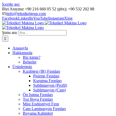
İçeriğe geç
Bizi Arayınız +90 216 660 05 52 (pbx); +90 532 202 88
05
|
info@teknikelgrup.com
Facebook
LinkedIn
YouTube
Instagram
Xing
Şunu ara:
Anasayfa
Hakkımızda
Biz kimiz?
Belgeler
Ürünlerimiz
Kızılötesi (IR) Fırınları
Pişirme Fırınları
Kurutma Fırınları
Sublimasyon (Profil)
Sublimasyon (Cam)
Ön Isıtma Fırınları
Toz Boya Fırınları
Mini Endüstriyel Fırın
Cam Laminasyon Fırınları
Boyama Kabinleri