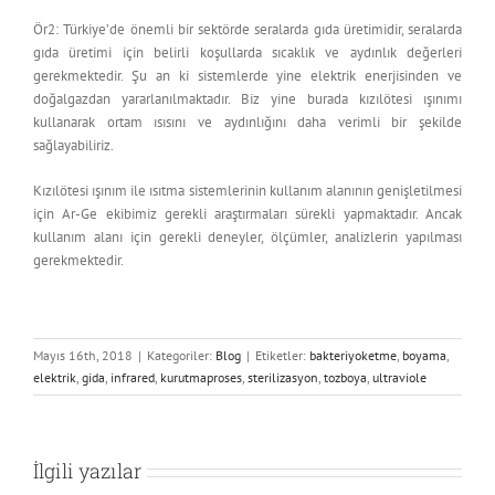
Ör2: Türkiye’de önemli bir sektörde seralarda gıda üretimidir, seralarda
gıda üretimi için belirli koşullarda sıcaklık ve aydınlık değerleri
gerekmektedir. Şu an ki sistemlerde yine elektrik enerjisinden ve
doğalgazdan yararlanılmaktadır. Biz yine burada kızılötesi ışınımı
kullanarak ortam ısısını ve aydınlığını daha verimli bir şekilde
sağlayabiliriz.
Kızılötesi ışınım ile ısıtma sistemlerinin kullanım alanının genişletilmesi
için Ar-Ge ekibimiz gerekli araştırmaları sürekli yapmaktadır. Ancak
kullanım alanı için gerekli deneyler, ölçümler, analizlerin yapılması
gerekmektedir.
Mayıs 16th, 2018
|
Kategoriler:
Blog
|
Etiketler:
bakteriyoketme
,
boyama
,
elektrik
,
gida
,
infrared
,
kurutmaproses
,
sterilizasyon
,
tozboya
,
ultraviole
İlgili yazılar