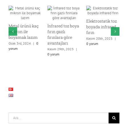
Elektrostatik toz
Metal ürünü kaç
İnfrared toz boya
boyada infrared
mikron ile
fırın gazlı
fırın
E
boyamak lazım
fırınlara göre
Kasım 20th, 2023
|
b
avantajları
Ocak 3rd, 2024
|
0
0 yorum
E
yorum
Kasım 29th, 2023
|
y
0 yorum
Şunu
ara: