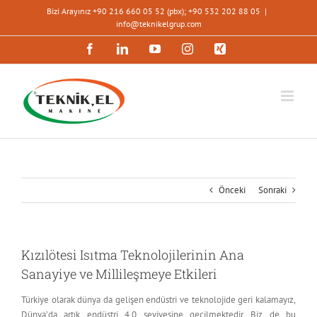
İçeriğe
Bizi Arayınız +90 216 660 05 52 (pbx); +90 532 202 88 05
|
geç
info@teknikelgrup.com
Facebook
LinkedIn
YouTube
Instagram
Xing
Önceki
Sonraki
Kızılötesi Isıtma Teknolojilerinin Ana
Sanayiye ve Millileşmeye Etkileri
Türkiye olarak dünya da gelişen endüstri ve teknolojide geri kalamayız,
Dünya’da artık endüstri 4.0 seviyesine geçilmektedir. Biz de bu