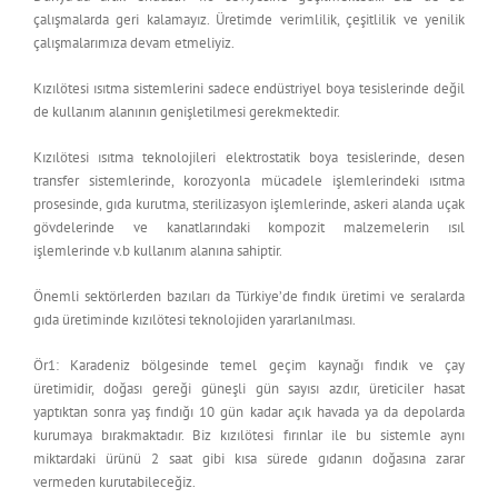
çalışmalarda geri kalamayız. Üretimde verimlilik, çeşitlilik ve yenilik
çalışmalarımıza devam etmeliyiz.
Kızılötesi ısıtma sistemlerini sadece endüstriyel boya tesislerinde değil
de kullanım alanının genişletilmesi gerekmektedir.
Kızılötesi ısıtma teknolojileri elektrostatik boya tesislerinde, desen
transfer sistemlerinde, korozyonla mücadele işlemlerindeki ısıtma
prosesinde, gıda kurutma, sterilizasyon işlemlerinde, askeri alanda uçak
gövdelerinde ve kanatlarındaki kompozit malzemelerin ısıl
işlemlerinde v.b kullanım alanına sahiptir.
Önemli sektörlerden bazıları da Türkiye’de fındık üretimi ve seralarda
gıda üretiminde kızılötesi teknolojiden yararlanılması.
Ör1: Karadeniz bölgesinde temel geçim kaynağı fındık ve çay
üretimidir, doğası gereği güneşli gün sayısı azdır, üreticiler hasat
yaptıktan sonra yaş fındığı 10 gün kadar açık havada ya da depolarda
kurumaya bırakmaktadır. Biz kızılötesi fırınlar ile bu sistemle aynı
miktardaki ürünü 2 saat gibi kısa sürede gıdanın doğasına zarar
vermeden kurutabileceğiz.