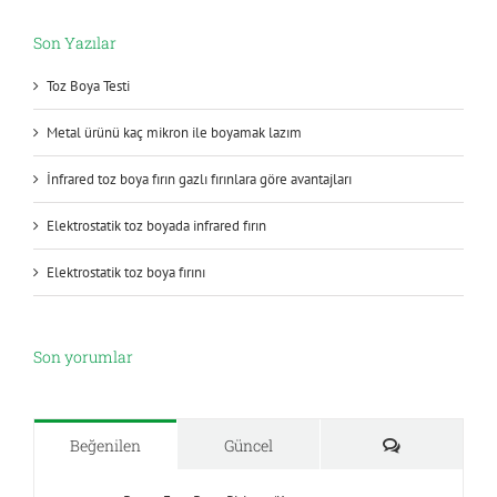
Son Yazılar
Toz Boya Testi
Metal ürünü kaç mikron ile boyamak lazım
İnfrared toz boya fırın gazlı fırınlara göre avantajları
Elektrostatik toz boyada infrared fırın
Elektrostatik toz boya fırını
Son yorumlar
Yorumlar
Beğenilen
Güncel