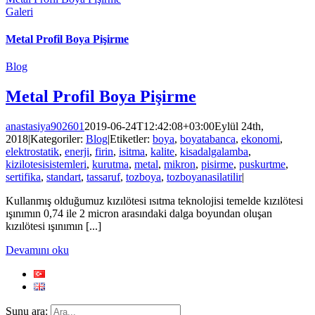
Galeri
Metal Profil Boya Pişirme
Blog
Metal Profil Boya Pişirme
anastasiya902601
2019-06-24T12:42:08+03:00
Eylül 24th,
2018
|
Kategoriler:
Blog
|
Etiketler:
boya
,
boyatabanca
,
ekonomi
,
elektrostatik
,
enerji
,
firin
,
isitma
,
kalite
,
kisadalgalamba
,
kizilotesisistemleri
,
kurutma
,
metal
,
mikron
,
pisirme
,
puskurtme
,
sertifika
,
standart
,
tassaruf
,
tozboya
,
tozboyanasilatilir
|
Kullanmış olduğumuz kızılötesi ısıtma teknolojisi temelde kızılötesi
ışınımın 0,74 ile 2 micron arasındaki dalga boyundan oluşan
kızılötesi ışınımın [...]
Devamını oku
Şunu ara: