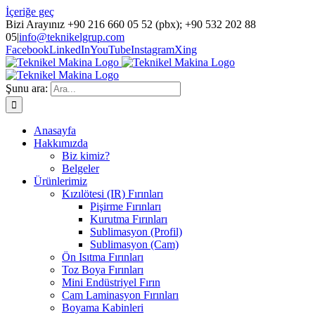
İçeriğe geç
Bizi Arayınız +90 216 660 05 52 (pbx); +90 532 202 88
05
|
info@teknikelgrup.com
Facebook
LinkedIn
YouTube
Instagram
Xing
Şunu ara:
Anasayfa
Hakkımızda
Biz kimiz?
Belgeler
Ürünlerimiz
Kızılötesi (IR) Fırınları
Pişirme Fırınları
Kurutma Fırınları
Sublimasyon (Profil)
Sublimasyon (Cam)
Ön Isıtma Fırınları
Toz Boya Fırınları
Mini Endüstriyel Fırın
Cam Laminasyon Fırınları
Boyama Kabinleri