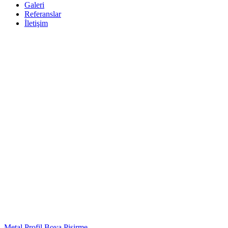
Galeri
Referanslar
İletişim
Metal Profil Boya Pişirme