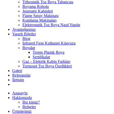
Tribostatik Toz Boya Tabancası
Boyama Robotu
Jeneratör Kabinleri
Flame Spray Makinası
Kumlama Makinaları
Elektrostatik Toz Boya Nasıl Yapılır
Avantajlarımız
Yararlı Bilgiler
Blog
Infrared Fırın Kullanım Kılavuzu
Boyalar
Termo Plastik Boya
Sertifikalar
Gaz – Elektrik Kabin Farkları
Termoset Toz Boya Özellikleri
Galeri
Referanslar
İletişim
Anasayfa
Hakkımızda
Biz kimiz?
Belgeler
Ürünlerimiz