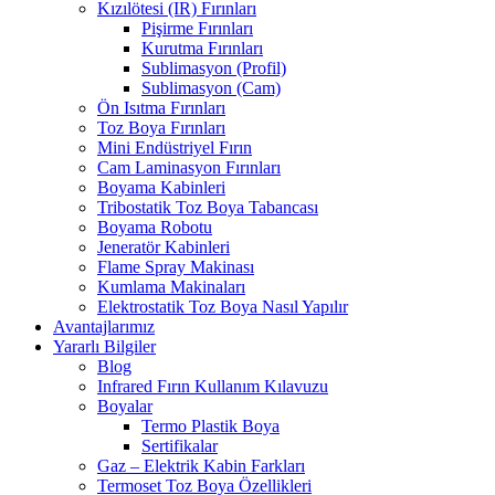
Kızılötesi (IR) Fırınları
Pişirme Fırınları
Kurutma Fırınları
Sublimasyon (Profil)
Sublimasyon (Cam)
Ön Isıtma Fırınları
Toz Boya Fırınları
Mini Endüstriyel Fırın
Cam Laminasyon Fırınları
Boyama Kabinleri
Tribostatik Toz Boya Tabancası
Boyama Robotu
Jeneratör Kabinleri
Flame Spray Makinası
Kumlama Makinaları
Elektrostatik Toz Boya Nasıl Yapılır
Avantajlarımız
Yararlı Bilgiler
Blog
Infrared Fırın Kullanım Kılavuzu
Boyalar
Termo Plastik Boya
Sertifikalar
Gaz – Elektrik Kabin Farkları
Termoset Toz Boya Özellikleri