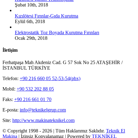
Şubat 10th, 2018
Kızılötesi Fırınlar-Gıda Kurutma
Eylül 6th, 2018
Elektrostatik Toz Boyada Kurutma Fırınları
Ocak 29th, 2018
İletişim
Ferhatpaşa Mah Akdeniz Cad. G 57 Sok No 25 ATAŞEHİR /
İSTANBUL TÜRKİYE
Telefon:
+90 216 660 05 52-53-54(pbx)
Mobil:
+90 532 202 88 05
Faks:
+90 216 661 01 70
E-posta:
info@teknikelgrup.com
Site:
http://www.makinateknikel.com
© Copyright 1998 -
2026 | Tüm Haklarımız Saklıdır.
Teknik El
Makina
| İzinsiz Kopyalanamaz | Powered by
TEKNİKEL