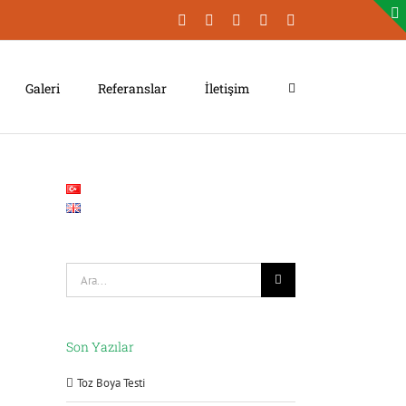
Facebook
LinkedIn
YouTube
Instagram
Xing
Galeri
Referanslar
İletişim
Şunu
ara:
Son Yazılar
Toz Boya Testi