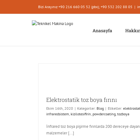
İçeriğe
Bizi Arayınız +90 216 660 05 52 (pbx); +90 532 202 88 05
|
i
geç
Anasayfa
Hakkı
Elektrostatik toz boya fırını
Ekim 16th, 2020
|
Kategoriler:
Blog
|
Etiketler:
elektrosta
infraredsistem
,
kizilotesifirin
,
powdercoating
,
tozboya
İnfrared toz boya pişirme fırınlarda 200 dereceye daya
malzemeler [...]