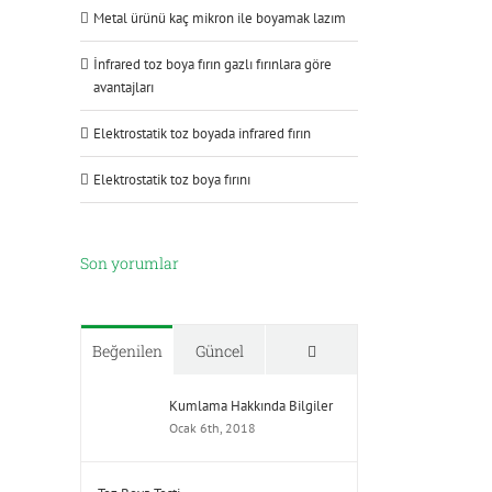
Metal ürünü kaç mikron ile boyamak lazım
İnfrared toz boya fırın gazlı fırınlara göre
avantajları
Elektrostatik toz boyada infrared fırın
Elektrostatik toz boya fırını
Son yorumlar
Yorumlar
Beğenilen
Güncel
Kumlama Hakkında Bilgiler
Ocak 6th, 2018