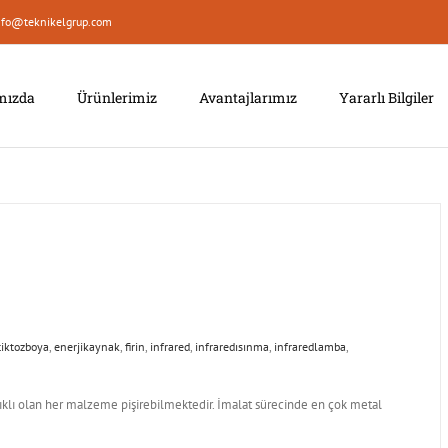
nfo@teknikelgrup.com
mızda
Ürünlerimiz
Avantajlarımız
Yararlı Bilgiler
tiktozboya
,
enerjikaynak
,
firin
,
infrared
,
infraredısınma
,
infraredlamba
,
nıklı olan her malzeme pişirebilmektedir. İmalat sürecinde en çok metal