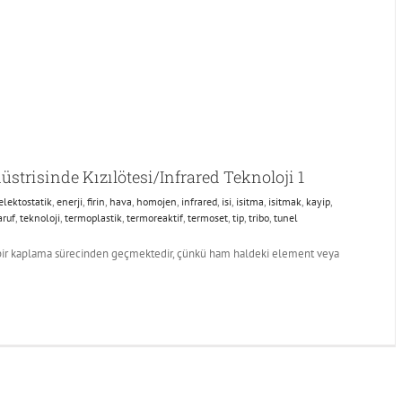
trisinde Kızılötesi/Infrared Teknoloji 1
elektostatik
,
enerji
,
firin
,
hava
,
homojen
,
infrared
,
isi
,
isitma
,
isitmak
,
kayip
,
aruf
,
teknoloji
,
termoplastik
,
termoreaktif
,
termoset
,
tip
,
tribo
,
tunel
i bir kaplama sürecinden geçmektedir, çünkü ham haldeki element veya