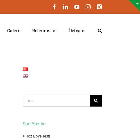
Facebook
LinkedIn
YouTube
Instagram
Xing
Galeri
Referanslar
İletişim
Şunu
ara:
Son Yazılar
Toz Boya Testi