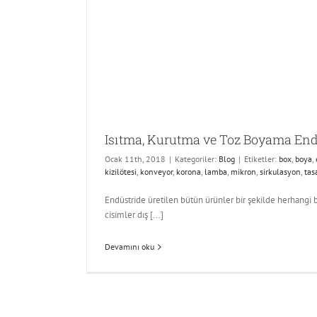
Isıtma, Kurutma ve Toz Boyama Endüs
Ocak 11th, 2018
|
Kategoriler:
Blog
|
Etiketler:
box
,
boya
,
kizilötesi
,
konveyor
,
korona
,
lamba
,
mikron
,
sirkulasyon
,
tas
Endüstride üretilen bütün ürünler bir şekilde herhang
cisimler dış [...]
Devamını oku