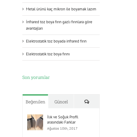
Metal ürünü kaç mikron ile boyamak lazım
İnfrared toz boya fırın gazlı fırınlara göre
avantajları
Elektrostatik toz boyada infrared fırın
Elektrostatik toz boya fırını
Son yorumlar
Yorumlar
Beğenilen
Güncel
İlık ve Soğuk Profil
arasındaki Farklar
Ağustos 10th, 2017